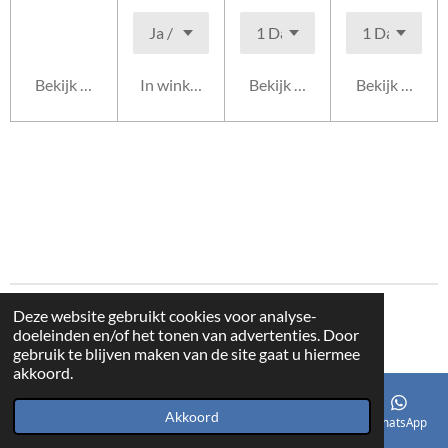
Bekijk details
In winkelwagen
Bekijk details
Bekijk details
Deze website gebruikt cookies voor analyse-
© 2021 - 2026 Tax Verhuur
doeleinden en/of het tonen van advertenties. Door
Powered by
JouwWeb
gebruik te blijven maken van de site gaat u hiermee
akkoord.
Akkoord
E-mailadres
Telefoonnummer
Kaart
Facebook
WhatsApp