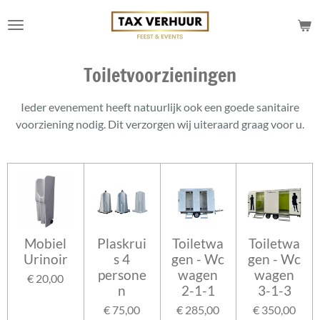
Ga
direct
naar
de
Toiletvoorzieningen
hoofdinhoud
Ieder evenement heeft natuurlijk ook een goede sanitaire
voorziening nodig. Dit verzorgen wij uiteraard graag voor u.
Mobiel
Plaskrui
Toiletwa
Toiletwa
Urinoir
s 4
gen - Wc
gen - Wc
persone
wagen
wagen
€ 20,00
n
2-1-1
3-1-3
€ 75,00
€ 285,00
€ 350,00