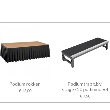
Podium rokken
Podiumtrap t.b.v.
stage750 podiumdeel
€ 12,00
€ 7,50