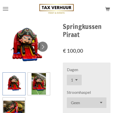
Ga
direct
naar
de
Springkussen
hoofdinhoud
Piraat
€ 100,00
Dagen
Stroomhaspel