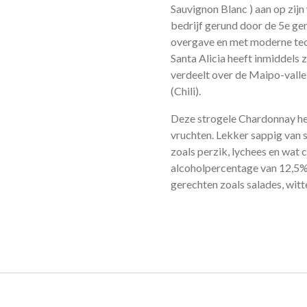
Sauvignon Blanc ) aan op zijn
bedrijf gerund door de 5e gene
overgave en met moderne tec
Santa Alicia heeft inmiddels 
verdeelt over de Maipo-vallei
(Chili).
Deze strogele Chardonnay hee
vruchten. Lekker sappig van
zoals perzik, lychees en wat 
alcoholpercentage van 12,5% h
gerechten zoals salades, witt