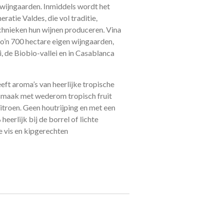
 wijngaarden. Inmiddels wordt het
ratie Valdes, die vol traditie,
hnieken hun wijnen produceren. Vina
zo’n 700 hectare eigen wijngaarden,
, de Biobio-vallei en in Casablanca
ft aroma’s van heerlijke tropische
 smaak met wederom tropisch fruit
citroen. Geen houtrijping en met een
eerlijk bij de borrel of lichte
e vis en kipgerechten