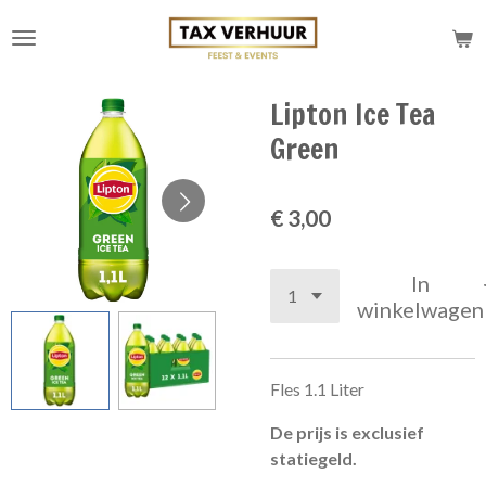
Ga
direct
naar
de
Lipton Ice Tea
hoofdinhoud
Green
€ 3,00
In
winkelwagen
Fles 1.1 Liter
De prijs is exclusief
statiegeld.