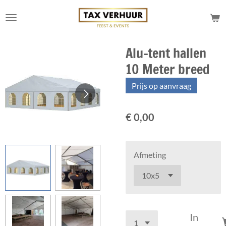
Ga
direct
naar
de
Alu-tent hallen
hoofdinhoud
10 Meter breed
Prijs op aanvraag
€ 0,00
Afmeting
In