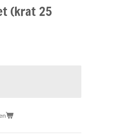
et (krat 25
en