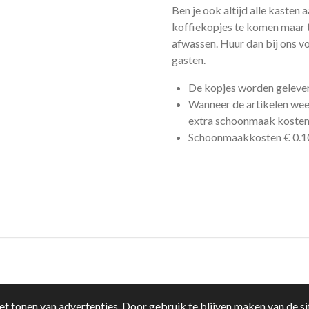
Ben je ook altijd alle kaste
koffiekopjes te komen maar t
afwassen. Huur dan bij ons v
gasten.
De kopjes worden geleverd 
Wanneer de artikelen we
extra schoonmaak kosten 
Schoonmaakkosten € 0.10 
t tonen van advertenties. Door gebruik te blijven maken van de si