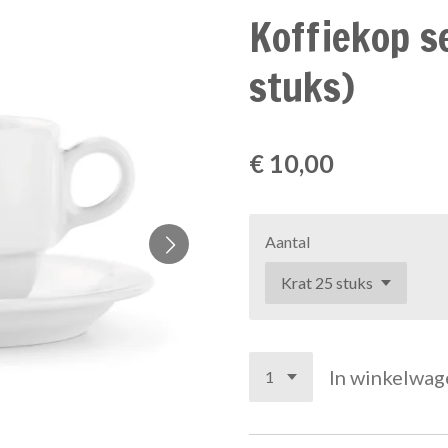
Koffiekop s
stuks)
€ 10,00
Aantal
In winkelwag