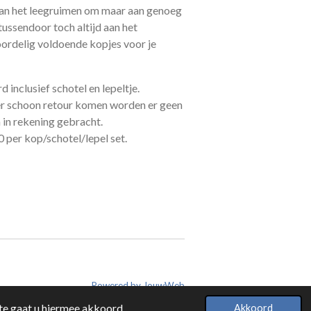
n aan het leegruimen om maar aan genoeg
ussendoor toch altijd aan het
oordelig voldoende kopjes voor je
inclusief schotel en lepeltje.
er schoon retour komen worden er geen
in rekening gebracht.
per kop/schotel/lepel set.
Powered by
JouwWeb
te gaat u hiermee akkoord.
Akkoord