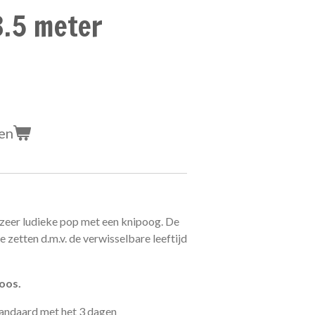
3.5 meter
en
zeer ludieke pop met een knipoog. De
te zetten d.m.v. de verwisselbare leeftijd
oos.
tandaard met het 3 dagen