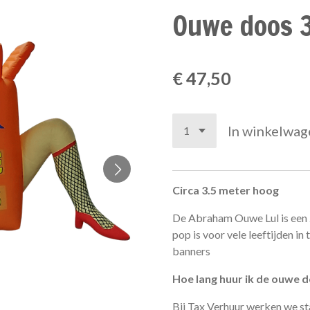
Ouwe doos 
€ 47,50
In winkelwag
Circa 3.5 meter hoog
De Abraham Ouwe Lul is een 
pop is voor vele leeftijden in 
banners
Hoe lang huur ik de ouwe d
Bij Tax Verhuur werken we s