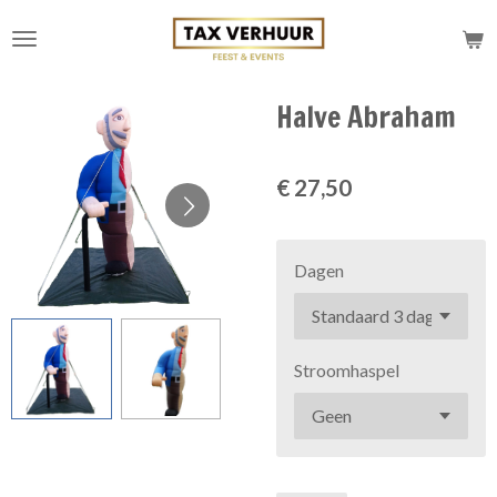
Ga
direct
naar
de
Halve Abraham
hoofdinhoud
€ 27,50
Dagen
Stroomhaspel