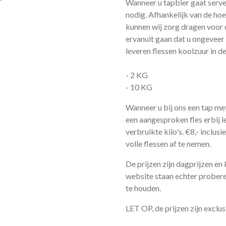
Wanneer u tapbier gaat serve
nodig. Afhankelijk van de hoe
kunnen wij zorg dragen voor 
ervanuit gaan dat u ongeveer 
leveren flessen koolzuur in 
- 2 KG
- 10 KG
Wanneer u bij ons een tap met 
een aangesproken fles erbij l
verbruikte kilo's. €8,- inclusi
volle flessen af te nemen.
De prijzen zijn dagprijzen e
website staan echter probere
te houden.
LET OP, de prijzen zijn exclus