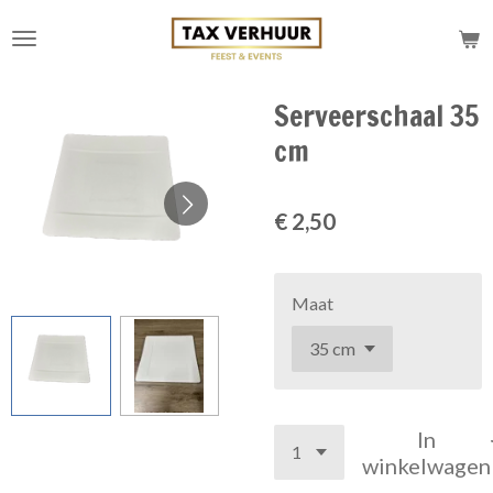
Ga
direct
naar
de
Serveerschaal 35
hoofdinhoud
cm
€ 2,50
Maat
In
winkelwagen