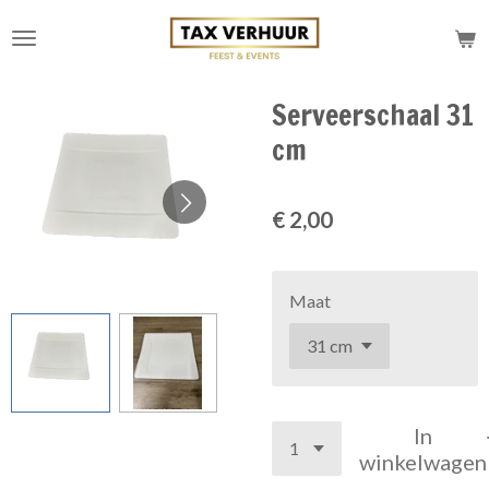
Ga
direct
naar
de
Serveerschaal 31
hoofdinhoud
cm
€ 2,00
Maat
In
winkelwagen