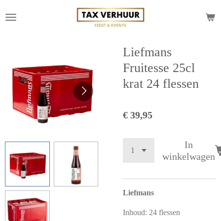
Ga
direct
naar
de
Liefmans
hoofdinhoud
Fruitesse 25cl
krat 24 flessen
€ 39,95
In
winkelwagen
Liefmans
Inhoud: 24 flessen