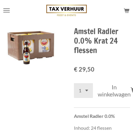
Ga
direct
naar
de
Amstel Radler
hoofdinhoud
0.0% Krat 24
flessen
€ 29,50
In
winkelwagen
Amstel Radler 0.0%
Inhoud: 24 flessen